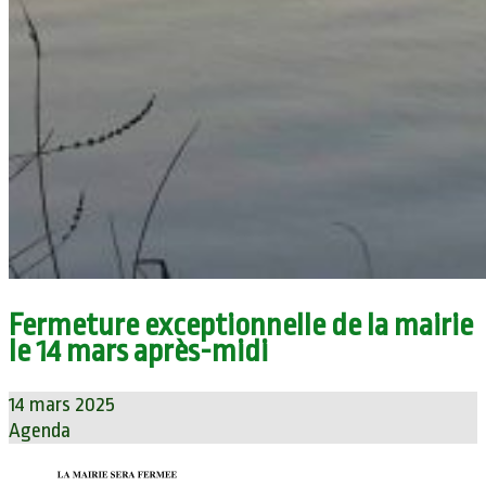
Fermeture exceptionnelle de la mairie
le 14 mars après-midi
14 mars 2025
Agenda
Bienvenue sur le site de notre commune
Mornand-en-Forez