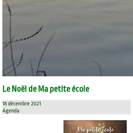
Le Noël de Ma petite école
18 décembre 2021
Agenda
Bienvenue sur le site de notre commune
Mornand-en-Forez